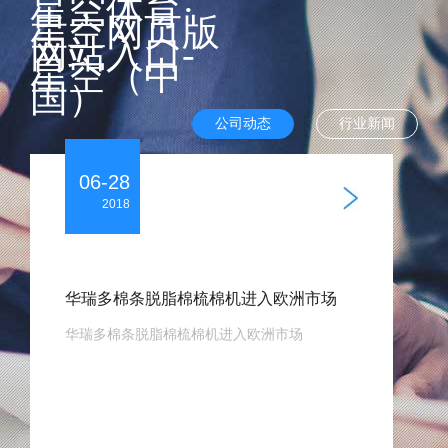
星空体育·
星空网页版
网站入口-
星空（中
国）
公司动态
行业新闻
06-28
2018
华瑞多棉条脱脂棉梳棉机进入欧洲市场
华瑞多棉条脱脂棉梳棉机进入欧洲市场