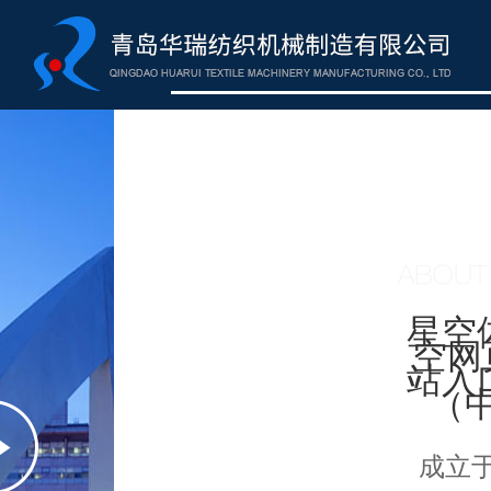
星空体育·星空网页版网站入口
星空体育·星空网页版网站入口-星空（
星空
空网
站入
（
成立于